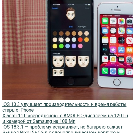
iOS 13.3 улучшает производительность и время работы
старых iPhone
Xiaomi 11T: «середнячок» с AMOLED-дисплеем на 120 Гц
и камерой от Samsung на 108 Мп
iOS 18.3.1 — проблему исправляет, но батарею сажает
Вышел Pixel 5a 5G в водонепроницаемом корпусе и