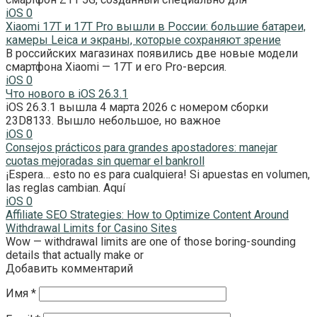
iOS
0
Xiaomi 17T и 17T Pro вышли в России: большие батареи,
камеры Leica и экраны, которые сохраняют зрение
В российских магазинах появились две новые модели
смартфона Xiaomi — 17T и его Pro-версия.
iOS
0
Что нового в iOS 26.3.1
iOS 26.3.1 вышла 4 марта 2026 с номером сборки
23D8133. Вышло небольшое, но важное
iOS
0
Consejos prácticos para grandes apostadores: manejar
cuotas mejoradas sin quemar el bankroll
¡Espera… esto no es para cualquiera! Si apuestas en volumen,
las reglas cambian. Aquí
iOS
0
Affiliate SEO Strategies: How to Optimize Content Around
Withdrawal Limits for Casino Sites
Wow — withdrawal limits are one of those boring-sounding
details that actually make or
Добавить комментарий
Имя
*