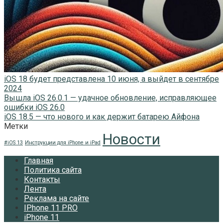
iOS 18 будет представлена 10 июня, а выйдет в сентябре
2024
Вышла iOS 26.0.1 — удачное обновление, исправляющее
ошибки iOS 26.0
iOS 18.5 — что нового и как держит батарею Айфона
Метки
Новости
#iOS 13
Инструкции для iPhone и iPad
Главная
Политика сайта
Контакты
Лента
Реклама на сайте
IPhone 11 PRO
iPhone 11