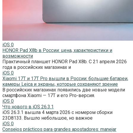
iOS
0
HONOR Pad X8b в России: цена, характеристики и
возможности
Практичный планшет HONOR Pad X8b. С 21 апреля 2026
года в российских магазинах и
iOS
0
Xiaomi 17T и 17T Pro вышли в России: большие батареи,
камеры Leica и экраны, которые сохраняют зрение
В российских магазинах появились две новые модели
смартфона Xiaomi — 17T и его Pro-версия.
iOS
0
Что нового в iOS 26.3.1
iOS 26.3.1 вышла 4 марта 2026 с номером сборки
23D8133. Вышло небольшое, но важное
iOS
0
Consejos prácticos para grandes apostadores: manejar