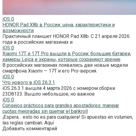
iOS
0
HONOR Pad X8b в России: цена, характеристики и
возможности
Практичный планшет HONOR Pad X8b. С 21 апреля 2026
года в российских магазинах и
iOS
0
Xiaomi 17T и 17T Pro вышли в России: большие батареи,
камеры Leica и экраны, которые сохраняют зрение
В российских магазинах появились две новые модели
смартфона Xiaomi — 17T и его Pro-версия.
iOS
0
Что нового в iOS 26.3.1
iOS 26.3.1 вышла 4 марта 2026 с номером сборки
23D8133. Вышло небольшое, но важное
iOS
0
Consejos prácticos para grandes apostadores: manejar
cuotas mejoradas sin quemar el bankroll
¡Espera… esto no es para cualquiera! Si apuestas en volumen,
las reglas cambian. Aquí
Добавить комментарий