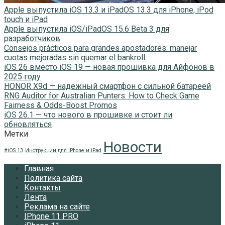
Apple выпустила iOS 13.3 и iPadOS 13.3 для iPhone, iPod
touch и iPad
Apple выпустила iOS/iPadOS 15.6 Beta 3 для
разработчиков
Consejos prácticos para grandes apostadores: manejar
cuotas mejoradas sin quemar el bankroll
iOS 26 вместо iOS 19 — новая прошивка для Айфонов в
2025 году
HONOR X9d — надежный смартфон с сильной батареей
RNG Auditor for Australian Punters: How to Check Game
Fairness & Odds-Boost Promos
iOS 26.1 — что нового в прошивке и стоит ли
обновляться
Метки
Новости
#iOS 13
Инструкции для iPhone и iPad
Главная
Политика сайта
Контакты
Лента
Реклама на сайте
IPhone 11 PRO