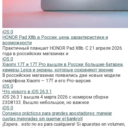
iOS
0
HONOR Pad X8b в России: цена, характеристики и
возможности
Практичный планшет HONOR Pad X8b. С 21 апреля 2026
года в российских магазинах и
iOS
0
Xiaomi 17T и 17T Pro вышли в России: большие батареи,
камеры Leica и экраны, которые сохраняют зрение
В российских магазинах появились две новые модели
смартфона Xiaomi — 17T и его Pro-версия.
iOS
0
Что нового в iOS 26.3.1
iOS 26.3.1 вышла 4 марта 2026 с номером сборки
23D8133. Вышло небольшое, но важное
iOS
0
Consejos prácticos para grandes apostadores: manejar
cuotas mejoradas sin quemar el bankroll
¡Espera… esto no es para cualquiera! Si apuestas en volumen,