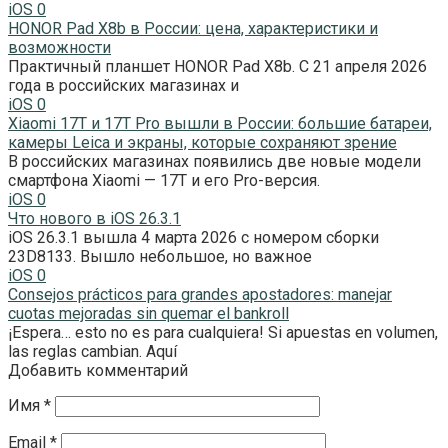
iOS
0
HONOR Pad X8b в России: цена, характеристики и
возможности
Практичный планшет HONOR Pad X8b. С 21 апреля 2026
года в российских магазинах и
iOS
0
Xiaomi 17T и 17T Pro вышли в России: большие батареи,
камеры Leica и экраны, которые сохраняют зрение
В российских магазинах появились две новые модели
смартфона Xiaomi — 17T и его Pro-версия.
iOS
0
Что нового в iOS 26.3.1
iOS 26.3.1 вышла 4 марта 2026 с номером сборки
23D8133. Вышло небольшое, но важное
iOS
0
Consejos prácticos para grandes apostadores: manejar
cuotas mejoradas sin quemar el bankroll
¡Espera… esto no es para cualquiera! Si apuestas en volumen,
las reglas cambian. Aquí
Добавить комментарий
Имя
*
Email
*