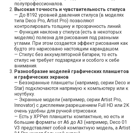
полупрофессионалов.
Высокая точность и чувствительность стилуса
— До 8192 уровней давления стилуса (в моделях
типа Deco Pro, Artist Pro) позволяют
контролировать толщину и прозрачность линий.
— Функция наклона у стилуса (есть в некоторых
моделях) полезна для рисования под разными
углами. При этом создается эффект рисования как
будто это нарисовано настоящим карандашом.
— Стилус без аккумуляторной батареи, то есть
стилус не требует подзарядки и особого к себе
внимания.
Разнообразие моделей графических планшетов
и графических экранов
— Безэкранные планшеты (например, серии Deco и
Star) подключаются напрямую к компьютеру или к
ноутбуку.
— Экранные модели (например, серии Artist Pro,
Innovator) с дисплеями разрешением Full HD или 2K
очень удобны для ручной отрисовки.
— Есть у XPPen планшеты компактные, но есть и
большие форматы от A6 до A3 (например, Deco 01
V3 представляет собой компактную модель, а Artist