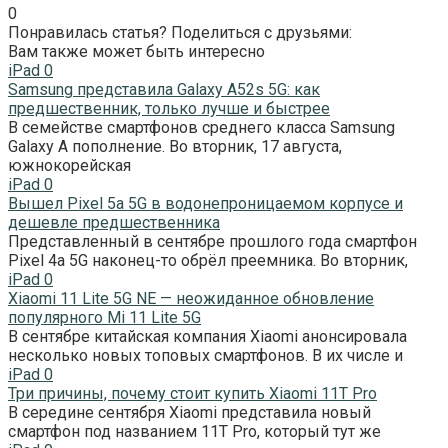
0
Понравилась статья? Поделиться с друзьями:
Вам также может быть интересно
iPad
0
Samsung представила Galaxy A52s 5G: как
предшественник, только лучше и быстрее
В семействе смартфонов среднего класса Samsung
Galaxy A пополнение. Во вторник, 17 августа,
южнокорейская
iPad
0
Вышел Pixel 5a 5G в водонепроницаемом корпусе и
дешевле предшественника
Представленный в сентябре прошлого года смартфон
Pixel 4a 5G наконец-то обрёл преемника. Во вторник,
iPad
0
Xiaomi 11 Lite 5G NE — неожиданное обновление
популярного Mi 11 Lite 5G
В сентябре китайская компания Xiaomi анонсировала
несколько новых топовых смартфонов. В их числе и
iPad
0
Три причины, почему стоит купить Xiaomi 11T Pro
В середине сентября Xiaomi представила новый
смартфон под названием 11T Pro, который тут же