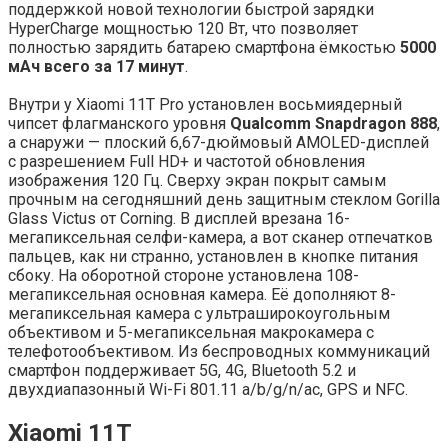
поддержкой новой технологии быстрой зарядки
HyperCharge мощностью 120 Вт, что позволяет
полностью зарядить батарею смартфона ёмкостью
5000
мАч всего за 17 минут
.
Внутри у Xiaomi 11T Pro установлен восьмиядерный
чипсет флагманского уровня
Qualcomm Snapdragon 888
,
а снаружи — плоский 6,67-дюймовый AMOLED-дисплей
с разрешением Full HD+ и частотой обновления
изображения 120 Гц. Сверху экран покрыт самым
прочным на сегодняшний день защитным стеклом Gorilla
Glass Victus от Corning. В дисплей врезана 16-
мегапиксельная селфи-камера, а вот сканер отпечатков
пальцев, как ни странно, установлен в кнопке питания
сбоку. На оборотной стороне установлена 108-
мегапиксельная основная камера. Её дополняют 8-
мегапиксельная камера с ультраширокоугольным
объективом и 5-мегапиксельная макрокамера с
телефотообъективом. Из беспроводных коммуникаций
смартфон поддерживает 5G, 4G, Bluetooth 5.2 и
двухдиапазонный Wi-Fi 801.11 a/b/g/n/ac, GPS и NFC.
Xiaomi 11T