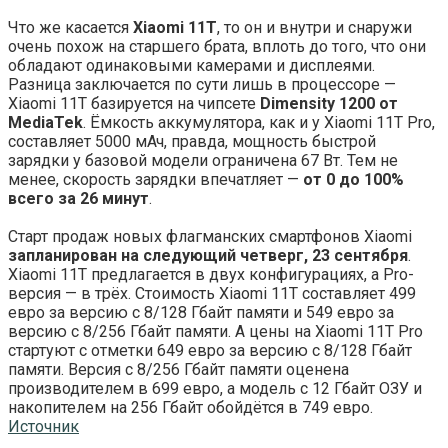
Что же касается
Xiaomi 11T
, то он и внутри и снаружи
очень похож на старшего брата, вплоть до того, что они
обладают одинаковыми камерами и дисплеями.
Разница заключается по сути лишь в процессоре —
Xiaomi 11T базируется на чипсете
Dimensity 1200 от
MediaTek
. Ёмкость аккумулятора, как и у Xiaomi 11T Pro,
составляет 5000 мАч, правда, мощность быстрой
зарядки у базовой модели ограничена 67 Вт. Тем не
менее, скорость зарядки впечатляет —
от 0 до 100%
всего за 26 минут
.
Старт продаж новых флагманских смартфонов Xiaomi
запланирован на следующий четверг, 23 сентября
.
Xiaomi 11T предлагается в двух конфигурациях, а Pro-
версия — в трёх. Стоимость Xiaomi 11T составляет 499
евро за версию с 8/128 Гбайт памяти и 549 евро за
версию с 8/256 Гбайт памяти. А цены на Xiaomi 11T Pro
стартуют с отметки 649 евро за версию с 8/128 Гбайт
памяти. Версия с 8/256 Гбайт памяти оценена
производителем в 699 евро, а модель с 12 Гбайт ОЗУ и
накопителем на 256 Гбайт обойдётся в 749 евро.
Источник